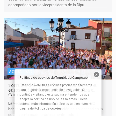
acompañado por la vicepresidenta de la Dipu
ACTUALIDAD
Políticas de cookies de TorrubiadelCampo.com
Torrubia del Campo logra recaudar 3.690
Este sitio web utiliza cookies propias y de terceros
euros en la I Marcha Solidaria Contra el
para mejorar la experiencia de navegación. Si
Cáncer
continúa visitando esta página entendemos que
acepta la política de uso de las mismas. Puede
La vecina localidad de Torrubia del Campo, con 342
obtener más información sobre su uso en nuestra
página de
Política de cookies
.
habitantes acaba de dar una lección de solidaridad en la
que ha participado prácticamente todo el