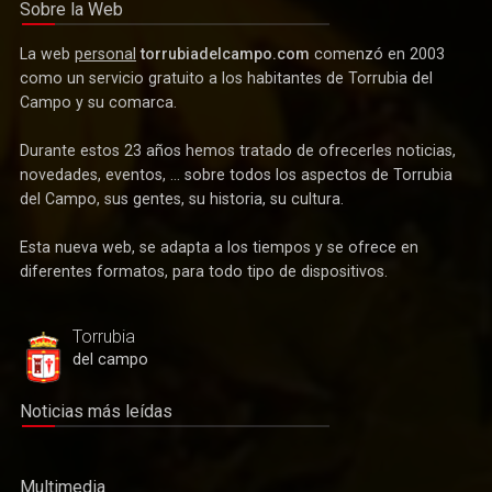
Sobre la Web
La web
personal
torrubiadelcampo.com
comenzó en 2003
como un servicio gratuito a los habitantes de Torrubia del
Campo y su comarca.
Durante estos 23 años hemos tratado de ofrecerles noticias,
novedades, eventos, ... sobre todos los aspectos de Torrubia
del Campo, sus gentes, su historia, su cultura.
Esta nueva web, se adapta a los tiempos y se ofrece en
Deportes
diferentes formatos, para todo tipo de dispositivos.
Después de más de tres décadas vuelve el fútbol federado
a Torrubia del Campo
Torrubia
del campo
Noticias más leídas
Multimedia