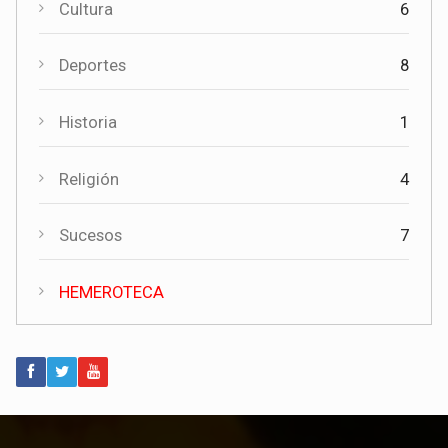
Cultura
6
Actualidad
Deportes
8
La experiencia de más de quince años respalda la apertura
de una nueva funeraria en Torrubia del Campo
Historia
1
Religión
4
Sucesos
7
HEMEROTECA
Actualidad
Invierte en Cuenca visita Torrubia del Campo para explorar
nuevas oportunidades de desarrollo empresarial