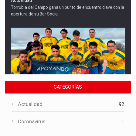
Deportes
El CF Torrubia sonríe por primera vez en una jornada de cinco
triunfos conquenses en Segunda Autonómica
CATEGORÍAS
Actualidad
92
Coronavirus
1