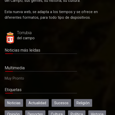
del Campo, sus gentes, su historia, su cultura.
Esta nueva web, se adapta a los tiempos y se ofrece en
Deportes
diferentes formatos, para todo tipo de dispositivos.
Después de más de tres décadas vuelve el fútbol federado
a Torrubia del Campo
Torrubia
del campo
Noticias más leídas
Multimedia
Muy Pronto
Etiquetas
Actualidad
El sacerdote Perpetuo Jiménez García, también conocido
Noticias
Actualidad
Sucesos
Religión
como "don Perpetuo", ha fallecido
Opinión
Deportes
Cultura
Política
Historia