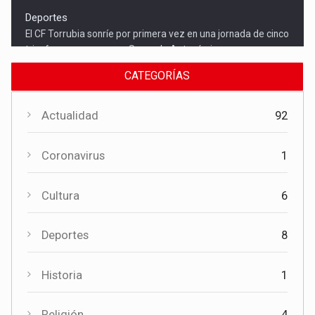
El CF Torrubia sonríe por primera vez en una jornada de cinco
triunfos conquenses en Segunda Autonómica
CATEGORÍAS
Actualidad
92
Coronavirus
1
Cultura
6
Actualidad
Deportes
8
La experiencia de más de quince años respalda la apertura
de una nueva funeraria en Torrubia del Campo
Historia
1
Religión
4