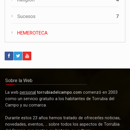
Sucesos
7
HEMEROTECA
Actualidad
Invierte en Cuenca visita Torrubia del Campo para explorar
nuevas oportunidades de desarrollo empresarial
Sobre la Web
La web
personal
torrubiadelcampo.com
comenzó en 2003
como un servicio gratuito a los habitantes de Torrubia del
Campo y su comarca.
Durante estos 23 años hemos tratado de ofrecerles noticias,
novedades, eventos, ... sobre todos los aspectos de Torrubia