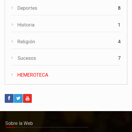
Actualidad
Deportes
8
La experiencia de más de quince años respalda la apertura
de una nueva funeraria en Torrubia del Campo
Historia
1
Religión
4
Sucesos
7
HEMEROTECA
Actualidad
Invierte en Cuenca visita Torrubia del Campo para explorar
nuevas oportunidades de desarrollo empresarial
Sobre la Web