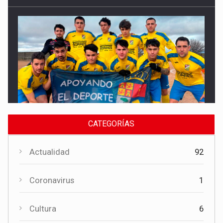
Deportes
El CF Torrubia sonríe por primera vez en una jornada de cinco
triunfos conquenses en Segunda Autonómica
CATEGORÍAS
Actualidad
92
Coronavirus
1
Cultura
6