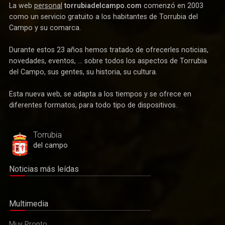
La web
personal
torrubiadelcampo.com
comenzó en 2003
como un servicio gratuito a los habitantes de Torrubia del
Campo y su comarca.
Durante estos 23 años hemos tratado de ofrecerles noticias,
novedades, eventos, ... sobre todos los aspectos de Torrubia
del Campo, sus gentes, su historia, su cultura.
Esta nueva web, se adapta a los tiempos y se ofrece en
Deportes
diferentes formatos, para todo tipo de dispositivos.
Después de más de tres décadas vuelve el fútbol federado
a Torrubia del Campo
Torrubia
del campo
Noticias más leídas
Multimedia
Muy Pronto