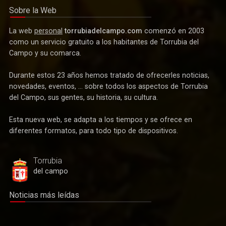
Sobre la Web
La web
personal
torrubiadelcampo.com
comenzó en 2003
como un servicio gratuito a los habitantes de Torrubia del
Campo y su comarca.
Durante estos 23 años hemos tratado de ofrecerles noticias,
novedades, eventos, ... sobre todos los aspectos de Torrubia
del Campo, sus gentes, su historia, su cultura.
Esta nueva web, se adapta a los tiempos y se ofrece en
Deportes
diferentes formatos, para todo tipo de dispositivos.
Después de más de tres décadas vuelve el fútbol federado
a Torrubia del Campo
Torrubia
del campo
Noticias más leídas