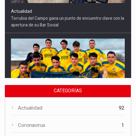
Deportes
El CF Torrubia sonríe por primera vez en una jornada de cinco
triunfos conquenses en Segunda Autonómica
CATEGORÍAS
Actualidad
92
Coronavirus
1