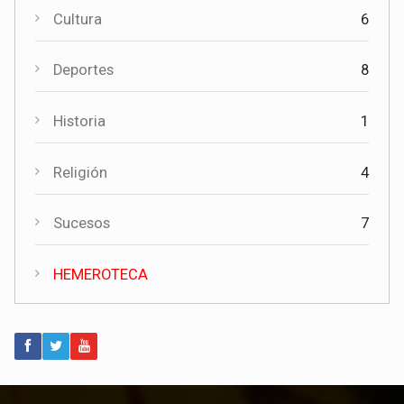
Cultura
6
Actualidad
Deportes
8
La experiencia de más de quince años respalda la apertura
de una nueva funeraria en Torrubia del Campo
Historia
1
Religión
4
Sucesos
7
HEMEROTECA
Actualidad
Invierte en Cuenca visita Torrubia del Campo para explorar
nuevas oportunidades de desarrollo empresarial