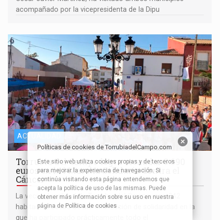
acompañado por la vicepresidenta de la Dipu
ACTUALIDAD
Políticas de cookies de TorrubiadelCampo.com
Torrubia del Campo logra recaudar 3.690
Este sitio web utiliza cookies propias y de terceros
euros en la I Marcha Solidaria Contra el
para mejorar la experiencia de navegación. Si
Cáncer
continúa visitando esta página entendemos que
acepta la política de uso de las mismas. Puede
La vecina localidad de Torrubia del Campo, con 342
obtener más información sobre su uso en nuestra
página de
Política de cookies
.
habitantes acaba de dar una lección de solidaridad en la
que ha participado prácticamente todo el