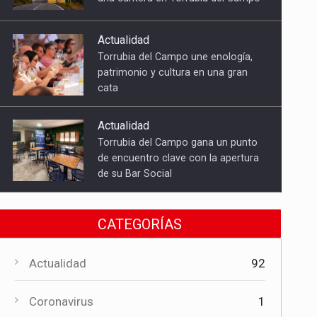
cata
Actualidad
Torrubia del Campo gana un punto
de encuentro clave con la apertura
de su Bar Social
Deportes
El CF Torrubia sonríe por primera
vez en una jornada de cinco triunfos
conquenses en Segunda
Autonómica
CATEGORÍAS
Actualidad
La experiencia de más de quince
Actualidad
92
años respalda la apertura de una
nueva funeraria en Torrubia del
Coronavirus
1
Campo