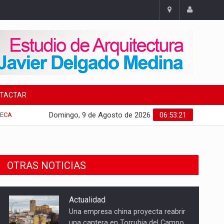
TACTAR
Domingo, 9 de Agosto de 2026
06:53:22
ECA
Actualidad
Una empresa china proyecta reabrir
OTRAS NOTICIAS
una cantera en Torrubia del Campo
Actualidad
Torrubia del Campo une enología,
patrimonio y cultura en una gran