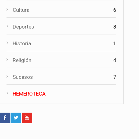
Cultura
6
Actualidad
Invierte en Cuenca visita Torrubia del
Campo para explorar nuevas
Deportes
8
oportunidades de desarrollo
empresarial
Historia
1
Deportes
Religión
4
Después de más de tres décadas
vuelve el fútbol federado a Torrubia
del Campo
Sucesos
7
Actualidad
HEMEROTECA
El sacerdote Perpetuo Jiménez
García, también conocido como
"don Perpetuo", ha fallecido
Actualidad
Fallece Perpetuo Jiménez párroco