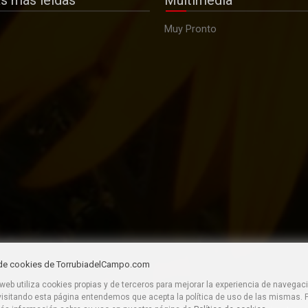
as más leídas
Multimedia
Muy Pronto
s de cookies de TorrubiadelCampo.com
 web utiliza cookies propias y de terceros para mejorar la experiencia de navegaci
visitando esta página entendemos que acepta la política de uso de las mismas.