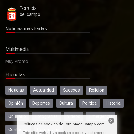
Torrubia
del campo
Noticias más leídas
Multimedia
Muy Pronto
Etiquetas
Actualidad
El sacerdote Perpetuo Jiménez García, también conocido
Noticias
Actualidad
Sucesos
Religión
como "don Perpetuo", ha fallecido
Opinión
Deportes
Cultura
Política
Historia
Obituario
Fotografías
Vídeos
Emergencia
Políticas de cookies de TorrubiadelCampo.com
Contactar
Coronavirus
Este sitio web utiliza cookies propias y de terceros