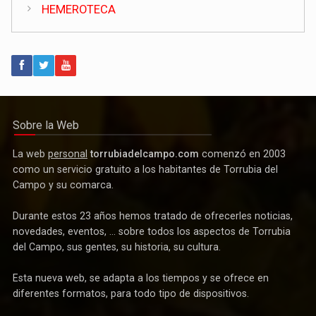
HEMEROTECA
Actualidad
Invierte en Cuenca visita Torrubia del Campo para explorar
nuevas oportunidades de desarrollo empresarial
Sobre la Web
La web
personal
torrubiadelcampo.com
comenzó en 2003
como un servicio gratuito a los habitantes de Torrubia del
Campo y su comarca.
Durante estos 23 años hemos tratado de ofrecerles noticias,
novedades, eventos, ... sobre todos los aspectos de Torrubia
del Campo, sus gentes, su historia, su cultura.
Esta nueva web, se adapta a los tiempos y se ofrece en
Deportes
diferentes formatos, para todo tipo de dispositivos.
Después de más de tres décadas vuelve el fútbol federado
a Torrubia del Campo