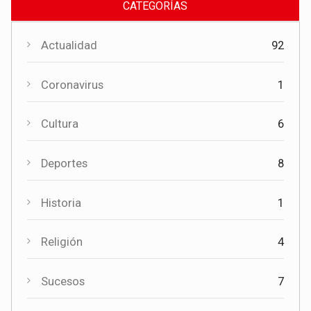
CATEGORÍAS
Actualidad
92
Coronavirus
1
Cultura
6
Actualidad
Deportes
8
La experiencia de más de quince años respalda la apertura
de una nueva funeraria en Torrubia del Campo
Historia
1
Religión
4
Sucesos
7