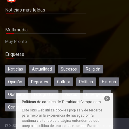
Noticias más leídas
Multimedia
Muy Pronto
Etiquetas
Noticias
Actualidad
Sucesos
Religión
Opinión
Deportes
Cultura
Política
Historia
Obituario
Fotografías
Vídeos
Emergencia
Políticas de cookies de TorrubiadelCampo.com
Contactar
Coronavirus
Este sitio web utiliza cookies propias y de terceros
para mejorar la experiencia de navegación. Si
continúa visitando esta página entendemos que
© 2003/2026, TorrubiadelCampo.com. Todos los derechos
acepta la política de uso de las mismas. Puede