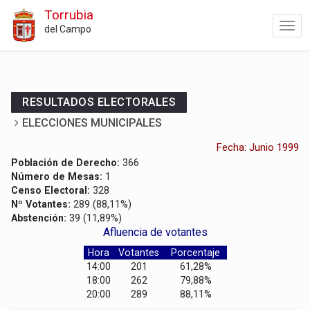
Torrubia
del Campo
RESULTADOS ELECTORALES
ELECCIONES MUNICIPALES
Fecha:
Junio 1999
Población de Derecho:
366
Número de Mesas:
1
Censo Electoral:
328
Nº Votantes:
289 (88,11%)
Abstención:
39 (11,89%)
Afluencia de votantes
Hora
Votantes
Porcentaje
14:00
201
61,28%
18:00
262
79,88%
20:00
289
88,11%