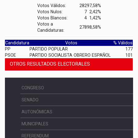
Votos Válidos:
282
97,58%
Votos Nulos:
7
2,42%
Votos Blancos:
4
1,42%
Votos a
278
98,58%
Candidaturas:
Candidatura
Votos
% Válidos
PP
PARTIDO POPULAR
177
PSOE
PARTIDO SOCIALISTA OBRERO ESPAÑOL
101
OTROS RESULTADOS ELECTORALES
CONGRESO
SENADO
AUTONÓMICAS
MUNICIPALES
REFERENDUM